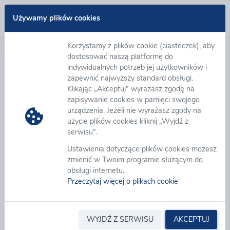
Zaloguj się
Używamy plików cookies
Korzystamy z plików cookie (ciasteczek), aby
Witamy na platformie zakupowej eB2B
dostosować naszą platformę do
indywidualnych potrzeb jej użytkowników i
zapewnić najwyższy standard obsługi.
Nowoczesna Platforma zakupowa eB2B wspomaga
Klikając „Akceptuj” wyrażasz zgodę na
zarządzanie procesami zakupowymi począwszy od
zapisywanie cookies w pamięci swojego
tworzenia wniosków zakupowych, ich akceptację,
urządzenia. Jeżeli nie wyrażasz zgody na
organizację zapytań ofertowych, aukcji i licytacji
użycie plików cookies kliknij „Wyjdź z
elektronicznych, zapewniając wymagane tryby
serwisu”.
udzielenia zamówienia zgodnie z ustawą PZP.
W
Ustawienia dotyczące plików cookies możesz
repozytorium umów można łatwo zarejestrować
zmienić w Twoim programie służącym do
podpisane umowy wraz z ich aneksami,
obsługi internetu.
w module EOD zarządzamy obiegiem dokumentów,
Przeczytaj więcej o plikach cookie
możemy też akceptować i rozliczać wszystkie faktury
zakupowe. Platforma umożliwia ocenę dostaw i
realizowanych umów wg dowolnych kryteriów,
pozwala łatwo klasyfikować dostawców oraz
WYJDŹ Z SERWISU
AKCEPTUJ
upraszcza zarządzanie dokumentami.
Czytaj więcej...