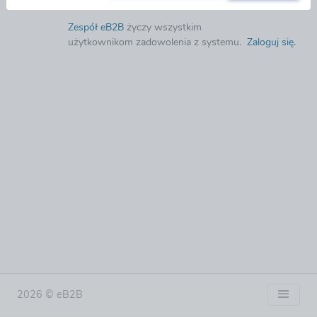
Zespół eB2B
życzy wszystkim
użytkownikom zadowolenia z systemu.
Zaloguj się
.
2026 © eB2B